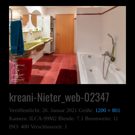
kreani-Nieter_web-02347
Veröffentlicht:
26. Januar 2021
Größe:
1200 × 801
Kamera:
ILCA-99M2
Blende:
7.1
Brennweite:
11
ISO:
400
Verschlusszeit:
1